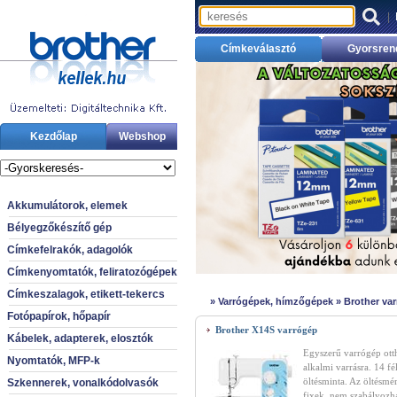
|
Címkeválasztó
Gyorsren
Kezdőlap
Webshop
Akkumulátorok, elemek
Bélyegzőkészítő gép
Címkefelrakók, adagolók
Címkenyomtatók, feliratozógépek
Címkeszalagok, etikett-tekercs
»
Varrógépek, hímzőgépek
»
Brother va
Fotópapírok, hőpapír
Brother X14S varrógép
Kábelek, adapterek, elosztók
Egyszerű varrógép ott
Nyomtatók, MFP-k
alkalmi varrásra. 14 fé
öltésminta. Az öltésmé
Szkennerek, vonalkódolvasók
fixek, nem szabályozh