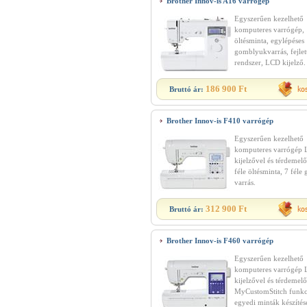
Brother Innov-is A16 varrógép
Egyszerűen kezelhető
komputeres varrógép,
öltésminta, egylépéses
gomblyukvarrás, fejlet
rendszer, LCD kijelző.
186 900 Ft
Bruttó ár:
Brother Innov-is F410 varrógép
Egyszerűen kezelhető
komputeres varrógép
kijelzővel és térdemel
féle öltésminta, 7 fél
varrás.
312 900 Ft
Bruttó ár:
Brother Innov-is F460 varrógép
Egyszerűen kezelhető
komputeres varrógép
kijelzővel és térdemelő
MyCustomStitch funkc
egyedi minták készítés