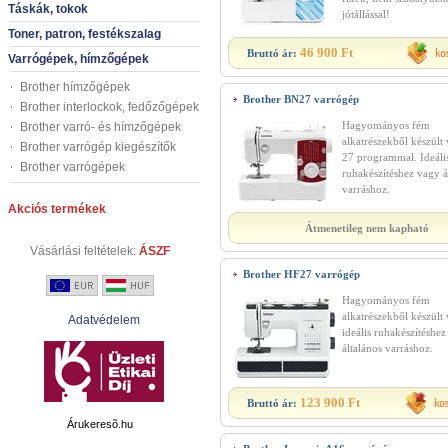
Táskák, tokok
jótállással!
Toner, patron, festékszalag
46 900 Ft
Bruttó ár:
Varrógépek, hímzőgépek
Brother hímzőgépek
Brother BN27 varrógép
Brother interlockok, fedőzőgépek
Hagyományos fém
Brother varró- és hímzőgépek
alkatrészekből készült
Brother varrógép kiegészítők
27 programmal. Ideáli
Brother varrógépek
ruhakészítéshez vagy á
varráshoz.
Akciós termékek
Átmenetileg nem kapható
Vásárlási feltételek:
ÁSZF
Brother HF27 varrógép
Hagyományos fém
alkatrészekből készült
Adatvédelem
ideális ruhakészítéshe
általános varráshoz.
123 900 Ft
Bruttó ár:
Árukeresõ.hu