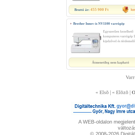
455 900 Ft
Bruttó ár:
Brother Innov-is NV1100 varrógép
Egyszerűen kezelhető
komputeres varrógép
kijelzővel és térdemelő
Átmenetileg nem kapható
Var
« Elsõ | « Elõzõ |
O
A WEB-oldalon megjelente
változá
© 2008-2026 Digitál