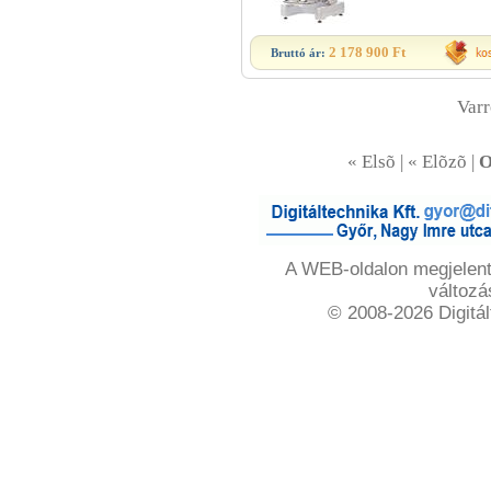
2 178 900 Ft
Bruttó ár:
Var
« Elsõ | « Elõzõ |
O
A WEB-oldalon megjelente
változá
© 2008-2026 Digitál