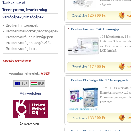
Táskák, tokok
vágókés.
Toner, patron, festékszalag
125 900 Ft
Bruttó ár:
Varrógépek, hímzőgépek
Brother hímzőgépek
Brother Innov-is F540E hímzőgép
Brother interlockok, fedőzőgépek
193 hímzésminta, 13 f
Brother varró- és hímzőgépek
betűtípus 3 féle méret
Brother varrógép kiegészítők
és USB csatlakozós hí
Brother varrógépek
LCD kijelző,
Akciós termékek
517 900 Ft
Bruttó ár:
Vásárlási feltételek:
ÁSZF
Brother PE-Design 10-ről 11-re upgrade
10-ről 11-es verzióra fr
Hímzésminta tervező s
Adatvédelem
PC-re mellyel egyedi 
készíthet.
133 900 Ft
Bruttó ár:
Árukeresõ.hu