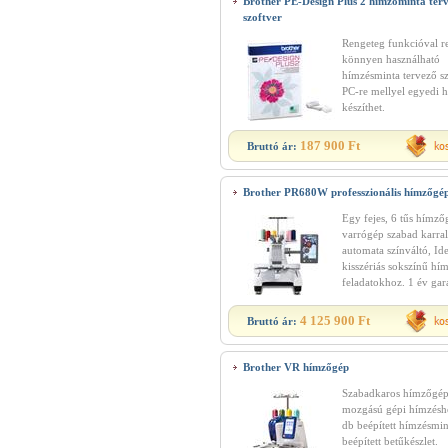
Brother PE-Design Plus 2 hímzőminta ter
szoftver
Rengeteg funkcióval r
könnyen használható
hímzésminta tervező s
PC-re mellyel egyedi 
készíthet.
187 900 Ft
Bruttó ár:
Brother PR680W professzionális hímzőgé
Egy fejes, 6 tűs hímző
varrógép szabad karral
automata színváltó, Ide
kisszériás sokszínű hím
feladatokhoz. 1 év gar
4 125 900 Ft
Bruttó ár:
Brother VR hímzőgép
Szabadkaros hímzőgép
mozgású gépi hímzésh
db beépített hímzésmin
beépített betűkészlet.