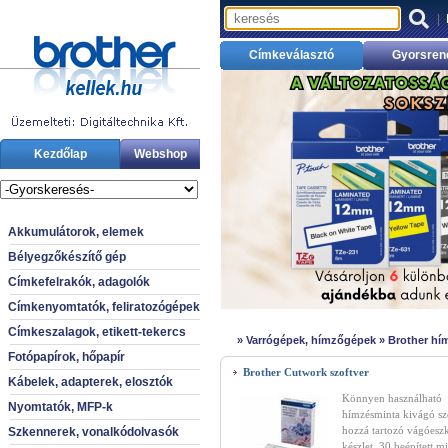
|
Címkeválasztó
Gyorsren
Kezdőlap
Webshop
Akkumulátorok, elemek
Bélyegzőkészítő gép
Címkefelrakók, adagolók
Címkenyomtatók, feliratozógépek
Címkeszalagok, etikett-tekercs
»
Varrógépek, hímzőgépek
»
Brother hí
Fotópapírok, hőpapír
Brother Cutwork szoftver
Kábelek, adapterek, elosztók
Könnyen használható
Nyomtatók, MFP-k
hímzésminta kivágó sz
hozzá tartozó vágóesz
Szkennerek, vonalkódolvasók
készlet. 30 beépített m