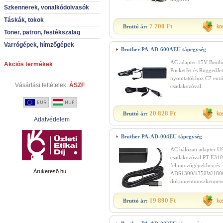
Szkennerek, vonalkódolvasók
Táskák, tokok
7 700 Ft
Bruttó ár:
Toner, patron, festékszalag
Varrógépek, hímzőgépek
Brother PA-AD-600AEU tápegység
AC adapter 15V Broth
Akciós termékek
PocketJet és RuggedJe
nyomtatókhoz C7 euró
Vásárlási feltételek:
ÁSZF
csatlakozóval.
20 828 Ft
Bruttó ár:
Adatvédelem
Brother PA-AD-004EU tápegység
AC hálózati adapter U
csatlakozóval PT-E31
feliratozógépekhez és
Árukeresõ.hu
ADS1300/1350W/18
dokumentumszkennere
19 890 Ft
Bruttó ár: