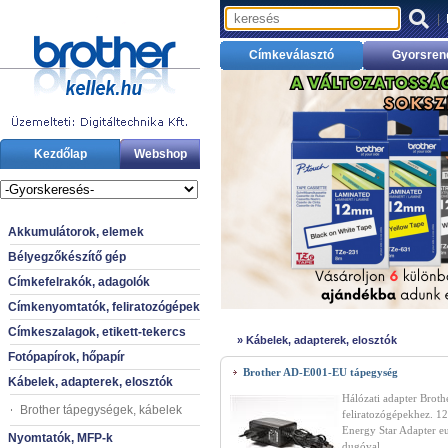
|
Címkeválasztó
Gyorsren
Kezdőlap
Webshop
Akkumulátorok, elemek
Bélyegzőkészítő gép
Címkefelrakók, adagolók
Címkenyomtatók, feliratozógépek
Címkeszalagok, etikett-tekercs
»
Kábelek, adapterek, elosztók
Fotópapírok, hőpapír
Brother AD-E001-EU tápegység
Kábelek, adapterek, elosztók
Hálózati adapter Broth
Brother tápegységek, kábelek
feliratozógépekhez. 1
Energy Star Adapter e
Nyomtatók, MFP-k
dugóval