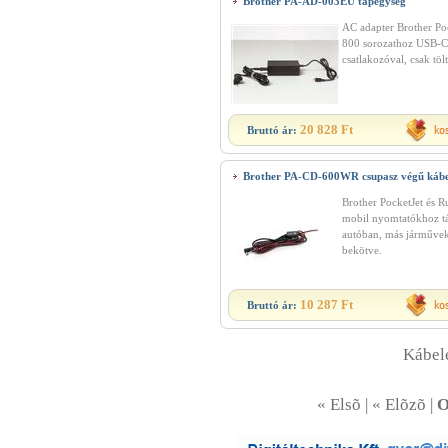
Brother PA-AD-003EU tápegység
AC adapter Brother Po
800 sorozathoz USB-C
csatlakozóval, csak töl
20 828 Ft
Bruttó ár:
Brother PA-CD-600WR csupasz végű kábe
Brother PocketJet és R
mobil nyomtatókhoz tá
autóban, más járművek
bekötve.
10 287 Ft
Bruttó ár:
Kábele
« Elsõ | « Elõzõ |
O