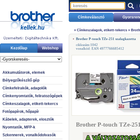
|
Címkeválasztó
Gyorsren
»
Címkeszalagok, etikett-tekercs
»
Broth
Brother P-touch TZe-251 szalagkazetta
cikkszám:1042
Kezdőlap
Webshop
vonalkód: EAN 4977766685412
Akkumulátorok, elemek
Bélyegzőkészítő gép
Címkefelrakók, adagolók
Címkenyomtatók, feliratozógépek
Címkeszalagok, etikett-tekercs
Fotópapírok, hőpapír
Kábelek, adapterek, elosztók
Brother P-touch TZe-251
Nyomtatók, MFP-k
Szkennerek, vonalkódolvasók