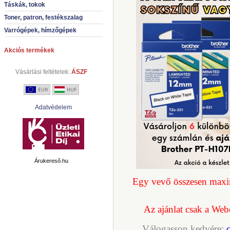
Táskák, tokok
Toner, patron, festékszalag
Varrógépek, hímzőgépek
Akciós termékek
Vásárlási feltételek:
ÁSZF
Adatvédelem
Árukeresõ.hu
Egy vevő összesen maxi
Az ajánlat csak a Web
Válogasson kedvére: