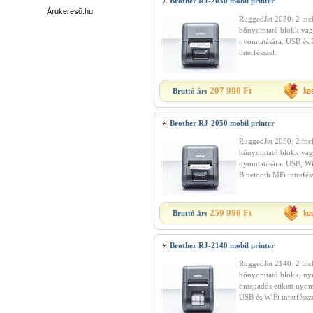
Brother RJ-2030 mobil printer
Árukeresõ.hu
RuggedJet 2030: 2 inch
hőnyomtató blokk vag
nyomtatására. USB és 
interfésszel.
207 990 Ft
Bruttó ár:
Brother RJ-2050 mobil printer
RuggedJet 2050: 2 inch
hőnyomtató blokk vag
nyomtatására. USB, Wi
Bluetooth MFi intreféss
259 990 Ft
Bruttó ár:
Brother RJ-2140 mobil printer
RuggedJet 2140: 2 inch
hőnyomtató blokk, ny
öntapadós etikett nyom
USB és WiFi interféssze