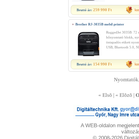
259 990 Ft
Bruttó ár:
Brother RJ-3035B mobil printer
RuggedJet 3035B: 72 
hőnyomtató blokk, ny
öntapadós etikett nyom
USB, Bluetooth 5.0, N
154 990 Ft
Bruttó ár:
Nyomtatók,
« Elsõ | « Elõzõ |
O
A WEB-oldalon megjelente
változá
© 2008-2026 Digitál