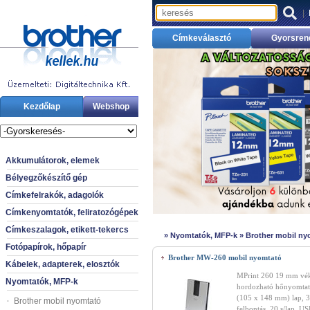
|
Címkeválasztó
Gyorsren
Kezdőlap
Webshop
Akkumulátorok, elemek
Bélyegzőkészítő gép
Címkefelrakók, adagolók
Címkenyomtatók, feliratozógépek
Címkeszalagok, etikett-tekercs
»
Nyomtatók, MFP-k
»
Brother mobil ny
Fotópapírok, hőpapír
Brother MW-260 mobil nyomtató
Kábelek, adapterek, elosztók
MPrint 260 19 mm vé
Nyomtatók, MFP-k
hordozható hőnyomtat
(105 x 148 mm) lap, 3
Brother mobil nyomtató
felbontás, 20 s/lap, US