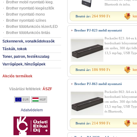
Brother mobil nyomtató kieg.
Bluetooth és infra.
Brother nyomtató kiegészítők
Brother nyomtató mono
264 990 Ft
Bruttó ár:
Brother nyomtató színes
Brother többfunkciós lézer/LED
Brother PJ-823 mobil nyomtató
Brother többfunkciós tintás
PocketJet 823: A4-es k
Szkennerek, vonalkódolvasók
hordozható hőnyomtat
cm széles, 300 dpi felb
Táskák, tokok
13,5 mp/lap, USB Typ
Toner, patron, festékszalag
Varrógépek, hímzőgépek
186 990 Ft
Bruttó ár:
Akciós termékek
Brother PJ-863 mobil nyomtató
Vásárlási feltételek:
ÁSZF
PocketJet 863: A4-es k
hordozható hőnyomtat
cm széles. 300 dpi felb
13,5 mp/lap, USB Typ
Adatvédelem
és Bluetooth,
214 990 Ft
Bruttó ár: