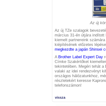
Az új kö
Az új TZe szalagok bevezetés
március 31-én útjára indított
kiemelt partnereink számára 
kiépítésének előzetes lépés
megkezdte a japán Shinsei 
A
Brother Label Expert Day
r
Címke Szakértőket kiemelten
tekintetében. Megéri tehát a 
valaki az idei rendezvényt k
országos hálózatunkhoz, még 
részletekért keresse Kapron
telefonszámon!
vissza