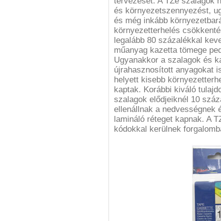
tervezését. A TZe szalagok 
és környezetszennyezést, u
és még inkább környezetbar
környezetterhelés csökkenté
legalább 80 százalékkal kev
műanyag kazetta tömege pedi
Ugyanakkor a szalagok és k
újrahasznosított anyagokat i
helyett kisebb környezetter
kaptak. Korábbi kiváló tulaj
szalagok elődjeiknél 10 szá
ellenállnak a nedvességnek 
lamináló réteget kapnak. A T
kódokkal kerülnek forgalomb