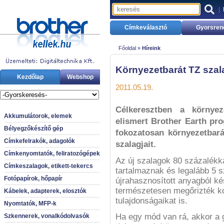
|
Címkeválasztó
Gyorsren
Főoldal »
Híreink
Környezetbarát TZ sza
Kezdőlap
Webshop
2011.05.19.
Célkeresztben a környe
Akkumulátorok, elemek
elismert Brother Earth pro
Bélyegzőkészítő gép
fokozatosan környezetbará
Címkefelrakók, adagolók
szalagjait.
Címkenyomtatók, feliratozógépek
Az új szalagok 80 százalék
Címkeszalagok, etikett-tekercs
tartalmaznak és legalább 5 
Fotópapírok, hőpapír
újrahasznosított anyagból ké
természetesen megőrizték k
Kábelek, adapterek, elosztók
tulajdonságaikat is.
Nyomtatók, MFP-k
Ha egy mód van rá, akkor a
Szkennerek, vonalkódolvasók