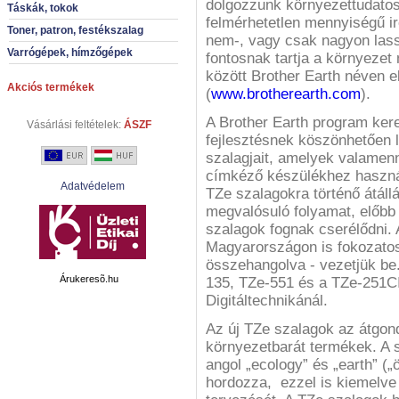
dolgozzunk környezettudatos
Táskák, tokok
felmérhetetlen mennyiségű i
Toner, patron, festékszalag
nem-, vagy csak nagyon lass
Varrógépek, hímzőgépek
fontosnak tartja a környezet
között Brother Earth néven el
Akciós termékek
(
www.brotherearth.com
).
A Brother Earth program kere
Vásárlási feltételek:
ÁSZF
fejlesztésnek köszönhetően 
szalagjait, amelyek valamenn
címkéző készülékhez haszná
Adatvédelem
TZe szalagokra történő átáll
megvalósuló folyamat, előbb
szalagok fognak cserélődni. 
Magyarországon is fokozatos
összehangolva - vezetjük be
Árukeresõ.hu
135, TZe-551 és a TZe-251CI
Digitáltechnikánál.
Az új TZe szalagok az átgon
környezetbarát termékek. A 
angol „ecology” és „earth” („
hordozza, ezzel is kiemelve