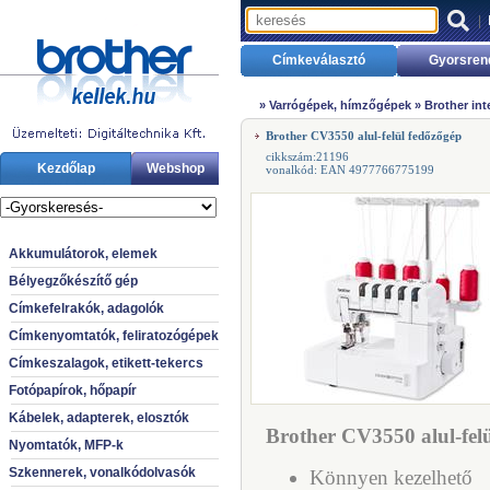
|
Címkeválasztó
Gyorsren
»
Varrógépek, hímzőgépek
»
Brother in
Brother CV3550 alul-felül fedőzőgép
cikkszám:21196
Kezdőlap
Webshop
vonalkód: EAN 4977766775199
Akkumulátorok, elemek
Bélyegzőkészítő gép
Címkefelrakók, adagolók
Címkenyomtatók, feliratozógépek
Címkeszalagok, etikett-tekercs
Fotópapírok, hőpapír
Kábelek, adapterek, elosztók
Brother CV3550 alul-felü
Nyomtatók, MFP-k
Szkennerek, vonalkódolvasók
Könnyen kezelhető