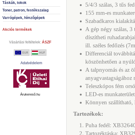
Táskák, tokok
5/4/3 szálas, 3 tűs f
Toner, patron, festékszalag
155 mm-es munkaterü
Varrógépek, hímzőgépek
Szabadkaros kialakítá
A gép négy szálas, 3 
Akciós termékek
díszítheti ruhadarabj
Vásárlási feltételek:
ÁSZF
ill. széles fedőzés (7
Differenciál továbbítá
köszönhetően a nyúló
Adatvédelem
A talpnyomás és az ölt
anyagvastagságához m
Teleszkópos fém orsó
LED-es munkaterület
Árukeresõ.hu
Könnyen szállítható,
Tartozékok:
Puha fedél: XB3264
Tartozéktáska: XB3