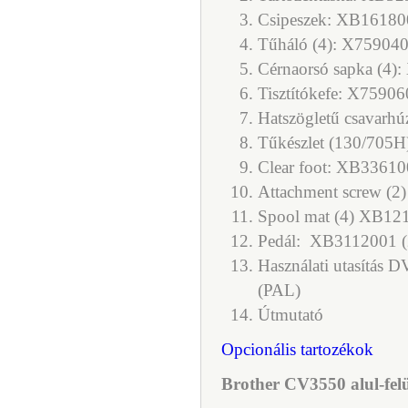
Csipeszek: XB16180
Tűháló (4): X75904
Cérnaorsó sapka (4)
Tisztítókefe: X7590
Hatszögletű csavar
Tűkészlet (130/705H
Clear foot: XB3361
Attachment screw (
Spool mat (4) XB12
Pedál:
XB3112001 (2
Használati utasítá
(PAL)
Útmutató
Opcionális tartozékok
Brother CV3550 alul-felü