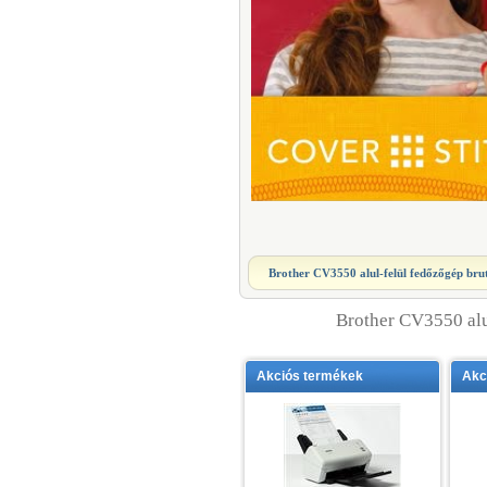
Brother CV3550 alul-felül fedőzőgép
brut
Brother CV3550 alu
Akciós termékek
Akc