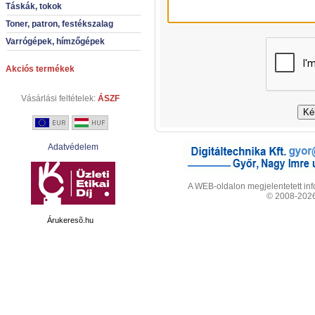
Táskák, tokok
Toner, patron, festékszalag
Varrógépek, hímzőgépek
Akciós termékek
Vásárlási feltételek:
ÁSZF
Adatvédelem
A WEB-oldalon megjelentetett info
© 2008-2026 
Árukeresõ.hu