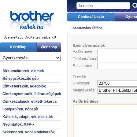
Címkeválasztó
Gyors
Szaktanács kérése
Személyes adatok
Kezdőlap
Webshop
Az Ön neve:
Telefonszáma:
E-mail címe:
Akkumulátorok, elemek
Termék
Bélyegzőkészítő gép
Cikkszám:
Címkefelrakók, adagolók
Megnevezés:
Címkenyomtatók, feliratozógépek
Címkeszalagok, etikett-tekercs
Az Ön kérdése
Fotópapírok, hőpapír
Kábelek, adapterek, elosztók
Nyomtatók, MFP-k
Szkennerek, vonalkódolvasók