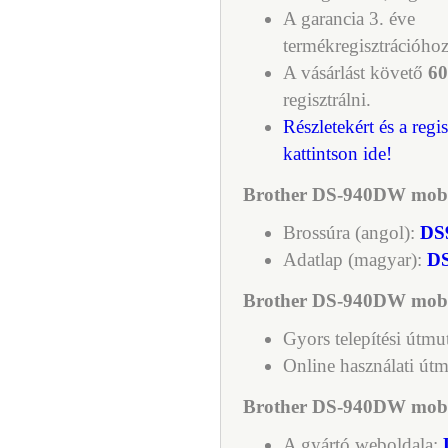
A garancia 3. éve
termékregisztrációhoz
A vásárlást követő
60
regisztrálni.
Részletekért és a regi
kattintson ide!
Brother DS-940DW mobil
Brossúra (angol):
DS
Adatlap (magyar):
D
Brother DS-940DW mobil
Gyors telepítési útmu
Online használati út
Brother DS-940DW mobil 
A gyártó weboldala: