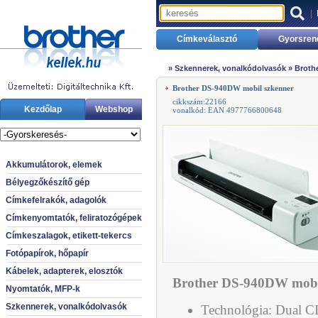
|
Címkeválasztó
Gyorsren
»
Szkennerek, vonalkódolvasók
»
Broth
Brother DS-940DW mobil szkenner
cikkszám:22166
Kezdőlap
Webshop
vonalkód: EAN 4977766800648
Akkumulátorok, elemek
Bélyegzőkészítő gép
Címkefelrakók, adagolók
Címkenyomtatók, feliratozógépek
Címkeszalagok, etikett-tekercs
Fotópapírok, hőpapír
Kábelek, adapterek, elosztók
Brother DS-940DW mobil
Nyomtatók, MFP-k
Szkennerek, vonalkódolvasók
Technológia: Dual CI