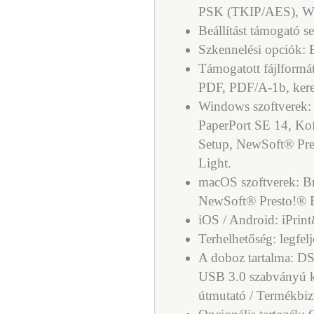
PSK (TKIP/AES), 
Beállítást támogató
Szkennelési opciók: 
Támogatott fájlformá
PDF, PDF/A-1b, ker
Windows szoftverek:
PaperPort SE 14, Ko
Setup, NewSoft® Pr
Light.
macOS szoftverek: Br
NewSoft® Presto!® 
iOS / Android: iPrin
Terhelhetőség: legfel
A doboz tartalma: 
USB 3.0 szabványú káb
útmutató / Termékbizt