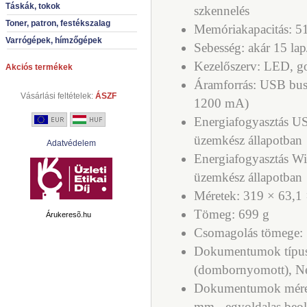
Táskák, tokok
szkennelés
Toner, patron, festékszalag
Memóriakapacitás: 
Varrógépek, hímzőgépek
Sebesség: akár 15 lap
Kezelőszerv: LED, 
Akciós termékek
Áramforrás: USB busz
Vásárlási feltételek:
ÁSZF
1200 mA)
Energiafogyasztás U
üzemkész állapotban
Adatvédelem
E
nergiafogyasztás W
üzemkész állapotban
Méretek: 319 × 63,1
Tömeg: 699 g
Árukeresõ.hu
Csomagolás tömege: 
Dokumentumok típusa
(dombornyomott), Né
Dokumentumok méret
mm - egyoldalas beol