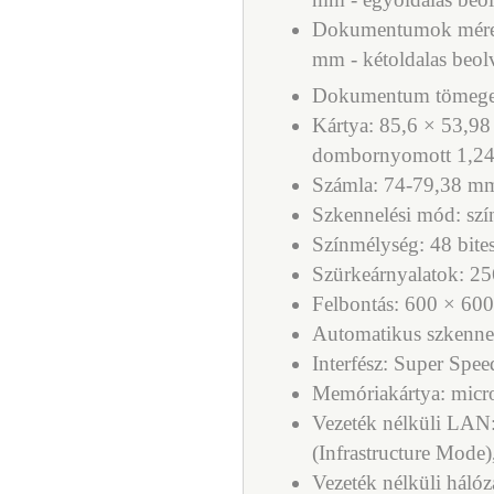
Dokumentumok méret
mm - kétoldalas beol
Dokumentum tömege:
Kártya: 85,6 × 53,9
dombornyomott 1,2
Számla: 74-79,38 mm
Szkennelési mód: sz
Színmélység: 48 bites
Szürkeárnyalatok: 256
Felbontás: 600 × 600 
Automatikus szkennel
Interfész: Super Sp
Memóriakártya: mic
Vezeték nélküli LA
(Infrastructure Mode
Vezeték nélküli háló