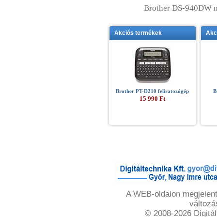
Brother DS-940DW m
Akciós termékek
Akc
Brother PT-D210 feliratozógép
B
15 990 Ft
A WEB-oldalon megjelente
változá
© 2008-2026 Digitál