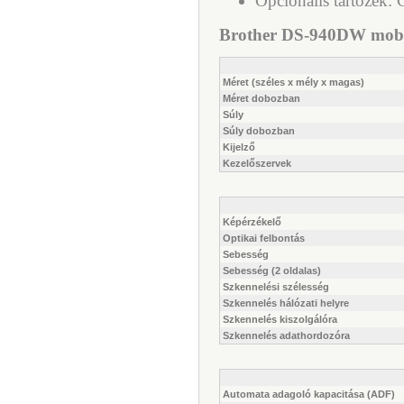
Opcionális tartozék:
Brother DS-940DW mobil 
Méret (széles x mély x magas)
Méret dobozban
Súly
Súly dobozban
Kijelző
Kezelőszervek
Képérzékelő
Optikai felbontás
Sebesség
Sebesség (2 oldalas)
Szkennelési szélesség
Szkennelés hálózati helyre
Szkennelés kiszolgálóra
Szkennelés adathordozóra
Automata adagoló kapacitása (ADF)