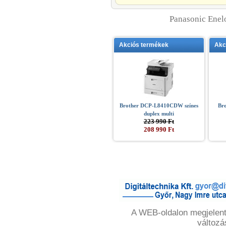
Panasonic Ene
Akciós termékek
Akc
Brother DCP-L8410CDW színes
Br
duplex multi
223 990 Ft
208 990 Ft
A WEB-oldalon megjelente
változá