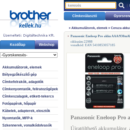
|
Címkeválasztó
Gyorsren
»
Akkumulátorok, elemek
»
Ceruza akkuk
Panasonic Eneloop Pro akku AAA/930mA
cikkszám:22988
Kezdőlap
Webshop
vonalkód: EAN 5410853057185
Akkumulátorok, elemek
Bélyegzőkészítő gép
Címkefelrakók, adagolók
Címkenyomtatók, feliratozógépek
Címkeszalagok, etikett-tekercs
Fotópapírok, hőpapír
Kábelek, adapterek, elosztók
Panasonic Eneloop Pro
Nyomtatók, MFP-k
Szkennerek, vonalkódolvasók
Újratölthető akkumulátor, 