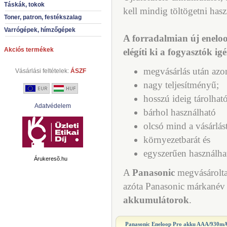
Táskák, tokok
kell mindig töltögetni hasz
Toner, patron, festékszalag
Varrógépek, hímzőgépek
A forradalmian új enel
Akciós termékek
elégíti ki a fogyasztók igé
megvásárlás után azo
Vásárlási feltételek:
ÁSZF
nagy teljesítményű;
hosszú ideig tárolhat
Adatvédelem
bárhol használható
olcsó mind a vásárlást
környezetbarát és
egyszerűen használha
Árukeresõ.hu
A
Panasonic
megvásárolt
azóta Panasonic márkanév 
akkumulátorok
.
Panasonic Eneloop Pro akku AAA/930m