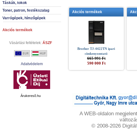
Táskák, tokok
Toner, patron, festékszalag
Akciós termékek
Akc
Varrógépek, hímzőgépek
Akciós termékek
Vásárlási feltételek:
ÁSZF
Brother TJ-4422TN ipari
címkenyomtató
665 991 Ft
590 000 Ft
Adatvédelem
Árukeresõ.hu
A WEB-oldalon megjelente
változá
© 2008-2026 Digitál