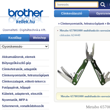
|
Címkeválasztó
Gyorsren
»
Címkenyomtatók, feliratozógépek
»
Br
Metabo 657001000 multifunkciós szerszá
cikkszám:A24440
Kezdőlap
Webshop
Akkumulátorok, elemek
Bélyegzőkészítő gép
Címkefelrakók, adagolók
Címkenyomtatók, feliratozógépek
Címkeszalagok, etikett-tekercs
Fotópapírok, hőpapír
Kábelek, adapterek, elosztók
Metabo 657001000 multifunkciós szersz
Nyomtatók, MFP-k
Szkennerek, vonalkódolvasók
Metabo 65700