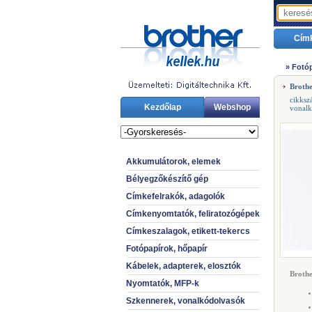
Cím
»
Fotóp
Broth
cikks
Kezdőlap
Webshop
vonal
Akkumulátorok, elemek
Bélyegzőkészítő gép
Címkefelrakók, adagolók
Címkenyomtatók, feliratozógépek
Címkeszalagok, etikett-tekercs
Fotópapírok, hőpapír
Kábelek, adapterek, elosztók
Brothe
Nyomtatók, MFP-k
Szkennerek, vonalkódolvasók