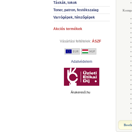
Táskák, tokok
Toner, patron, festékszalag
Kompat
Varrógépek, hímzőgépek
Akciós termékek
Vásárlási feltételek:
ÁSZF
Adatvédelem
Árukeresõ.hu
Broth