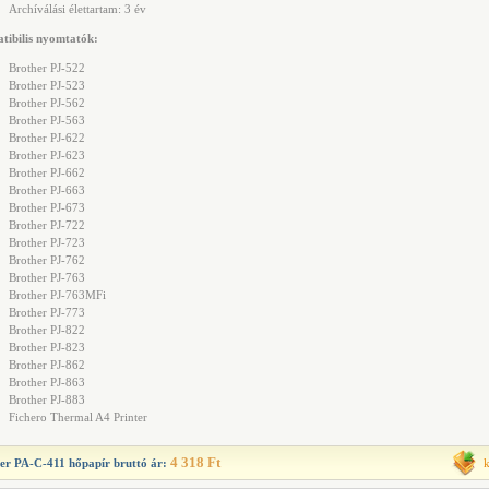
Archíválási élettartam: 3 év
ibilis nyomtatók:
Brother PJ-522
Brother PJ-523
Brother PJ-562
Brother PJ-563
Brother PJ-622
Brother PJ-623
Brother PJ-662
Brother PJ-663
Brother PJ-673
Brother PJ-722
Brother PJ-723
Brother PJ-762
Brother PJ-763
Brother PJ-763MFi
Brother PJ-773
Brother PJ-822
Brother PJ-823
Brother PJ-862
Brother PJ-863
Brother PJ-883
Fichero Thermal A4 Printer
4 318 Ft
er PA-C-411 hőpapír
bruttó ár: