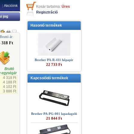
|
Akcióink
Kosár tartalma:
Üres
Regisztráció
si jog
Hasonló termékek
Bruttó ár:
4 318 Ft
Brother PA-R-411 hőpapír
22 733 Ft
gi Bruttó
 egységár
4 318 Ft
Kapcsolódó termékek
4 188 Ft
4 102 Ft
3 886 Ft
Brother PA-PG-001 lapadagoló
21 844 Ft