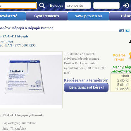
|
Belépés
keválasztó
Gyorsrendelés
www.p-touch.hu
Elállá
apírok, hőpapír
»
Hőpapír Brother
er PA-C-411 hőpapír
zám:12569
kód: EAN 4977766677233
100 darabos A4 méretű
elővágott hőpapír csomag
Brother PocketJet mobil
Mennyisé
nyomtatókhoz (210 mm x 297
kedvezmény
mm).
listaár
Kérdése van a termékrõl?
2 db-tól
5 db-tól
Igen, tanácsot kérek!
20 db-tól
r PA-C-411 hőpapír jellemzők:
Lapvastagság: 80 mikron
2
Súly: 73 g/m
/lap