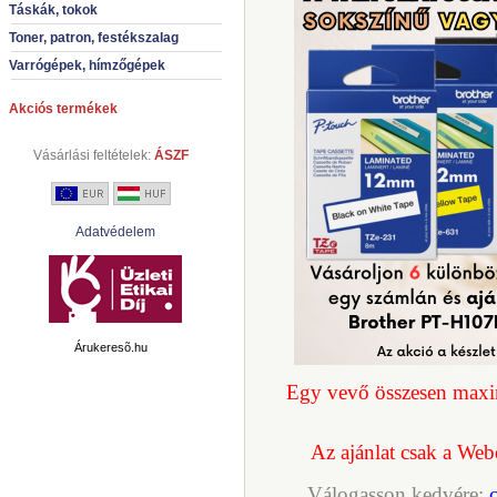
Táskák, tokok
Toner, patron, festékszalag
Varrógépek, hímzőgépek
Akciós termékek
Vásárlási feltételek:
ÁSZF
Adatvédelem
Árukeresõ.hu
Egy vevő összesen maxi
Az ajánlat csak a Web
Válogasson kedvére: