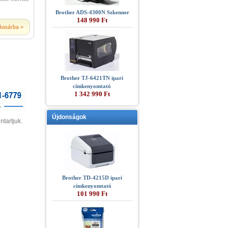
Brother ADS-4300N Szkenner
148 990 Ft
Brother TJ-6421TN ipari
címkenyomtató
1 342 990 Ft
Újdonságok
ntartjuk.
Brother TD-4215D ipari
címkenyomtató
101 990 Ft