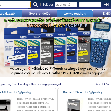
|
Belépés
keválasztó
Gyorsrendelés
www.p-touch.hu
Elállá
, patron, festékszalag
»
Brother írógépszalagok
készlet
/
ár
r 8020 textil írógépszalag
Brother 1032 textil írógépszalag
Textil (nylon) szalag Brother CE
Textil (nylon) szal
írógépekbe fekete színű. Ha
írógépekbe fekete s
többször körbeért a szalag és
többször körbeért a 
már halványan ír, akkor cserélni
már halványan ír, ak