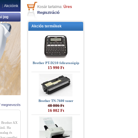
|
Akcióink
Kosár tartalma:
Üres
Regisztráció
si jog
Akciós termékek
Brother PT-D210 feliratozógép
15 990 Ft
Brother TN-7600 toner
/
megnevezés
48 006 Ft
16 002 Ft
ag Brother AX
zínű. Ha
szalag és
kor cserélni