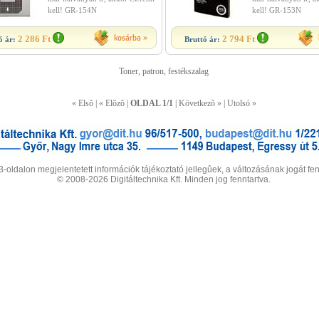
kell! GR-154N
kell! GR-153N
2 286 Ft
2 794 Ft
ó ár:
Bruttó ár:
Toner, patron, festékszalag
« Elsõ | « Elõzõ |
OLDAL 1/1
| Következõ » | Utolsó »
-oldalon megjelentetett információk tájékoztató jellegûek, a változásának jogát fen
© 2008-2026 Digitáltechnika Kft. Minden jog fenntartva.