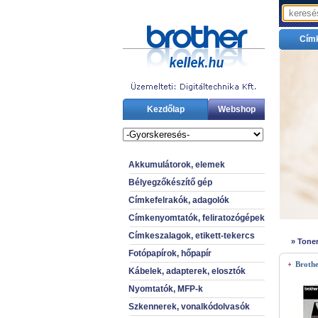
Cím
Kezdőlap
Webshop
Akkumulátorok, elemek
Bélyegzőkészítő gép
Címkefelrakók, adagolók
Címkenyomtatók, feliratozógépek
Címkeszalagok, etikett-tekercs
»
Toner
Fotópapírok, hőpapír
Brothe
Kábelek, adapterek, elosztók
Nyomtatók, MFP-k
Szkennerek, vonalkódolvasók