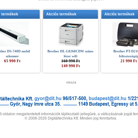
s termékek
Akciós termékek
Akciós termékek
ther DS-740D mobil
Brother HL-L8260CDW színes
Brother PT-D2
szkenner
lézer wifi
feliratozógé
65 990 Ft
160 990 Ft
21 990 Ft
149 990 Ft
vissza
-oldalon megjelentetett információk tájékoztató jellegûek, a változásának jogát fen
© 2008-2026 Digitáltechnika Kft. Minden jog fenntartva.