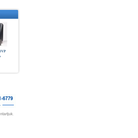
10VP
p
ntartjuk.