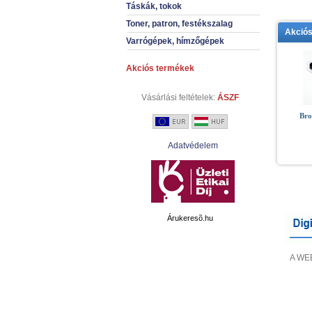
Táskák, tokok
Toner, patron, festékszalag
Akció
Varrógépek, hímzőgépek
Akciós termékek
Vásárlási feltételek:
ÁSZF
Bro
Adatvédelem
Árukeresõ.hu
A WEB