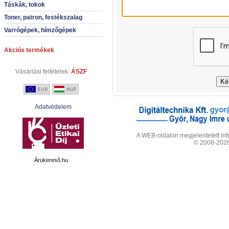
Táskák, tokok
Toner, patron, festékszalag
Varrógépek, hímzőgépek
Akciós termékek
Vásárlási feltételek:
ÁSZF
Adatvédelem
A WEB-oldalon megjelentetett info
© 2008-2026 
Árukeresõ.hu