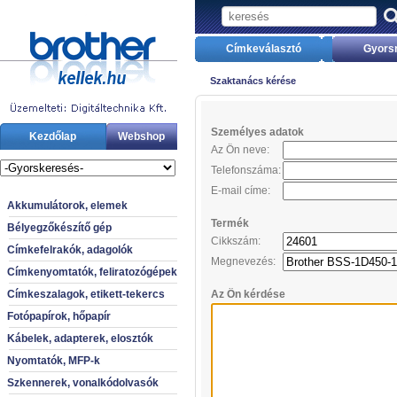
Címkeválasztó
Gyors
Szaktanács kérése
Személyes adatok
Kezdőlap
Webshop
Az Ön neve:
Telefonszáma:
E-mail címe:
Akkumulátorok, elemek
Termék
Bélyegzőkészítő gép
Cikkszám:
Címkefelrakók, adagolók
Megnevezés:
Címkenyomtatók, feliratozógépek
Címkeszalagok, etikett-tekercs
Az Ön kérdése
Fotópapírok, hőpapír
Kábelek, adapterek, elosztók
Nyomtatók, MFP-k
Szkennerek, vonalkódolvasók