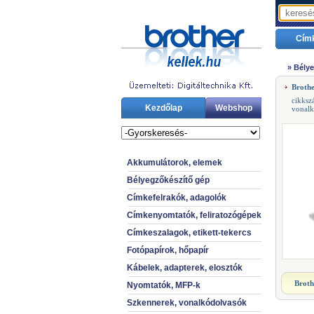
Cím
»
Bélye
Broth
cikks
Kezdőlap
Webshop
vonal
Akkumulátorok, elemek
Bélyegzőkészítő gép
Címkefelrakók, adagolók
Címkenyomtatók, feliratozógépek
Címkeszalagok, etikett-tekercs
Fotópapírok, hőpapír
Kábelek, adapterek, elosztók
Broth
Nyomtatók, MFP-k
Szkennerek, vonalkódolvasók