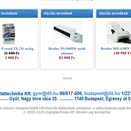
s termékek
Akciós termékek
Akciós termékek
r P-touch TX-211 szalag
Brother DS-940DW mobil
Brother ADS-4300N 
11 600 Ft
148 990 Ft
szkenner
2 900 Ft
83 990 Ft
vissza
-oldalon megjelentetett információk tájékoztató jellegûek, a változásának jogát fen
© 2008-2026 Digitáltechnika Kft. Minden jog fenntartva.