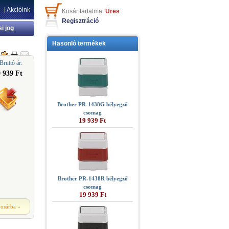
|
Akcióink
Kosár tartalma:
Üres
Regisztráció
si jog
Hasonló termékek
Bruttó ár:
 939 Ft
Brother PR-1438G bélyegző
csomag
19 939 Ft
Brother PR-1438R bélyegző
csomag
19 939 Ft
kosárba
»