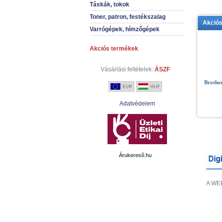
Táskák, tokok
Toner, patron, festékszalag
Akció
Varrógépek, hímzőgépek
Akciós termékek
Vásárlási feltételek:
ÁSZF
Brothe
Adatvédelem
Árukeresõ.hu
A WEB