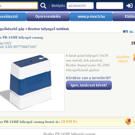
|
Belépés
keválasztó
Gyorsrendelés
www.p-touch.hu
Elállá
gzőkészítő gép
»
Brother bélyegző kellékek
er PR-1438E bélyegző csomag
19
zám:1422
kód: EAN 4977766673167
6 darab gumi bélyegző 14x38
mm méretű, kék párnával,
Brother StampCreator SC-2000
bélyegzőkészítő géphez.
Kérdése van a termékrõl?
Igen, tanácsot kérek!
19 939 Ft
er PR-1438E bélyegző csomag
bruttó ár:
Brother PR-1438E bélyegző csomag