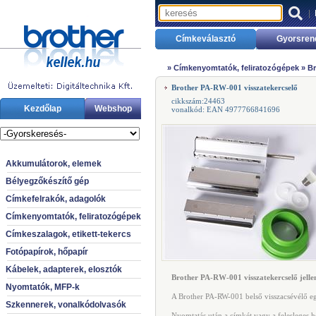
|
Címkeválasztó
Gyorsren
»
Címkenyomtatók, feliratozógépek
»
Br
Brother PA-RW-001 visszatekercselő
cikkszám:24463
Kezdőlap
Webshop
vonalkód: EAN 4977766841696
Akkumulátorok, elemek
Bélyegzőkészítő gép
Címkefelrakók, adagolók
Címkenyomtatók, feliratozógépek
Címkeszalagok, etikett-tekercs
Fotópapírok, hőpapír
Kábelek, adapterek, elosztók
Brother PA-RW-001 visszatekercselő jell
Nyomtatók, MFP-k
A Brother PA-RW-001 belső visszacsévélő e
Szkennerek, vonalkódolvasók
Nyomtatás után a címkét vagy a felesleges h