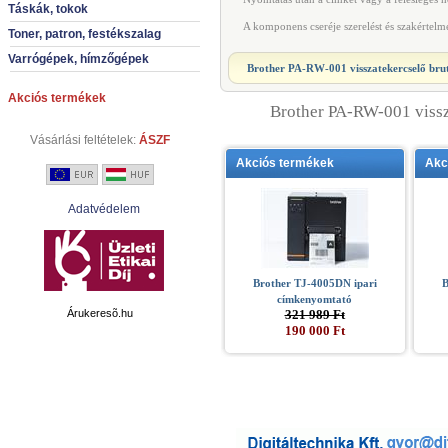
Táskák, tokok
A komponens cseréje szerelést és szakértelm
Toner, patron, festékszalag
Varrógépek, hímzőgépek
Brother PA-RW-001 visszatekercselő
brut
Akciós termékek
Brother PA-RW-001 vissz
Vásárlási feltételek:
ÁSZF
Akciós termékek
Akc
Adatvédelem
Brother TJ-4005DN ipari
B
címkenyomtató
Árukeresõ.hu
321 989 Ft
190 000 Ft