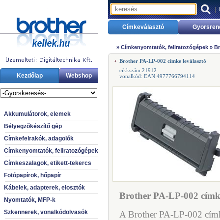
|
Címkeválasztó
Gyorsren
»
Címkenyomtatók, feliratozógépek
»
Br
Brother PA-LP-002 címke leválasztó
cikkszám:21912
Kezdőlap
Webshop
vonalkód: EAN 4977766794114
Akkumulátorok, elemek
Bélyegzőkészítő gép
Címkefelrakók, adagolók
Címkenyomtatók, feliratozógépek
Címkeszalagok, etikett-tekercs
Fotópapírok, hőpapír
Kábelek, adapterek, elosztók
Brother PA-LP-002 címke
Nyomtatók, MFP-k
Szkennerek, vonalkódolvasók
A Brother PA-LP-002 címke