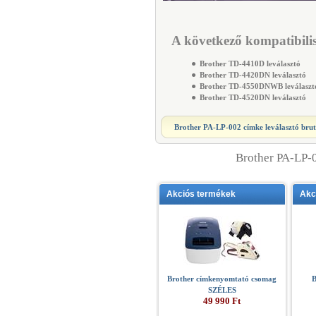
A következő kompatibilis
●
Brother TD-4410D leválasztó
●
Brother TD-4420DN leválasztó
●
Brother TD-4550DNWB leválaszt
●
Brother TD-4520DN leválasztó
Brother PA-LP-002 címke leválasztó
brut
Brother PA-LP-0
Akciós termékek
Akc
Brother címkenyomtató csomag
B
SZÉLES
49 990 Ft