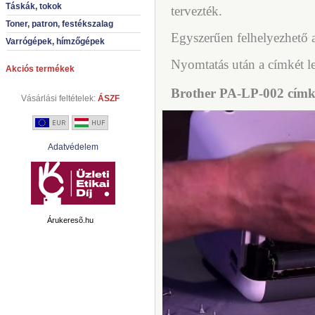
Táskák, tokok
tervezték.
Toner, patron, festékszalag
Egyszerűen felhelyezhető 
Varrógépek, hímzőgépek
Nyomtatás után a címkét le
Akciós termékek
Brother PA-LP-002 címke
Vásárlási feltételek:
ÁSZF
Adatvédelem
Árukeresõ.hu