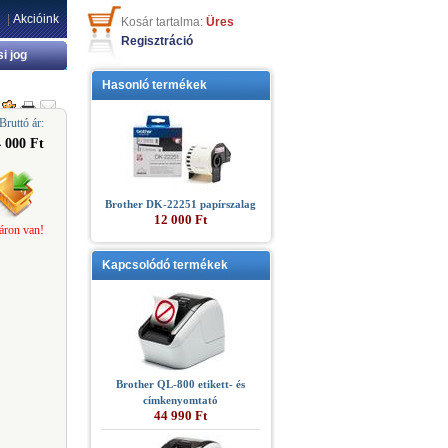
|
Akcióink
Kosár tartalma:
Üres
Regisztráció
si jog
Hasonló termékek
Bruttó ár:
4 000 Ft
Brother DK-22251 papírszalag
12 000 Ft
áron van!
Kapcsolódó termékek
Brother QL-800 etikett- és
címkenyomtató
44 990 Ft