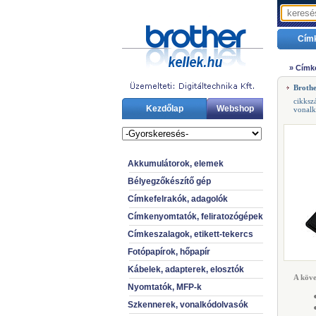
Cím
»
Címke
Broth
cikks
Kezdőlap
Webshop
vonal
Akkumulátorok, elemek
Bélyegzőkészítő gép
Címkefelrakók, adagolók
Címkenyomtatók, feliratozógépek
Címkeszalagok, etikett-tekercs
Fotópapírok, hőpapír
Kábelek, adapterek, elosztók
A köve
Nyomtatók, MFP-k
Szkennerek, vonalkódolvasók