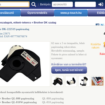
|
Belépés
keválasztó
Gyorsrendelés
www.p-touch.hu
Elállá
szalagok, etikett-tekercs
»
Brother DK szalag
er DK-22251S papírszalag
zám:23671
kód: EAN 497776676674
62 mm x 5 m öntapadós, fehér
papírszalag tekercsben.
Rövidebb mintaszalag, sample.
Rakt
Fekete és piros színnel is lehet rá
nyomtatni.
Kérdése van a termékrõl?
Igen, tanácsot kérek!
tkező kompatibilis nyomtatók kellékeként is keresheted:
●
Brother QL-800 papírszalag
QL-800 papírszalag
●
Brother QL-810W papírszalag
QL-810 papírszalag