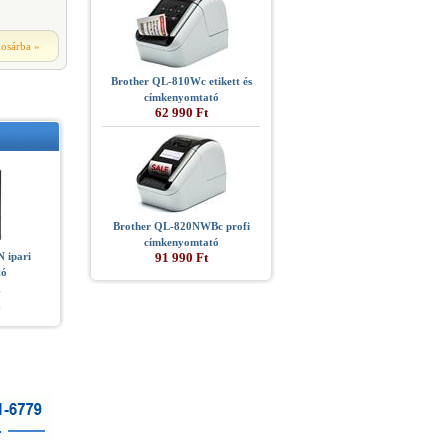
kosárba
»
Brother QL-810Wc etikett és
címkenyomtató
62 990 Ft
Brother QL-820NWBc profi
címkenyomtató
 ipari
91 990 Ft
tó