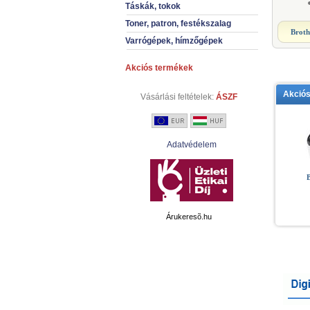
Táskák, tokok
Toner, patron, festékszalag
Broth
Varrógépek, hímzőgépek
Akciós termékek
Akció
Vásárlási feltételek:
ÁSZF
Adatvédelem
Árukeresõ.hu