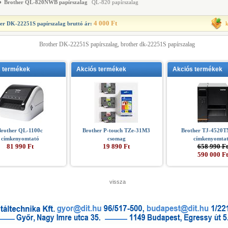
●
Brother QL-820NWB papírszalag
QL-820 papírszalag
4 000 Ft
er DK-22251S papírszalag
bruttó ár:
Brother DK-22251S papírszalag, brother dk-22251S papírszalag
s termékek
Akciós termékek
Akciós termékek
Brother QL-1100c
Brother P-touch TZe-31M3
Brother TJ-4520TN
címkenyomtató
csomag
címkenyomta
81 990 Ft
19 890 Ft
658 990 Ft
590 000 Ft
vissza