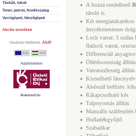
Táskák, tokok
A hozzá rendelhető
B
Toner, patron, festékszalag
tároló is.
Varrógépek, hímzőgépek
Két energiatakaréko
árnyékmentesen dolg
Akciós termékek
Lock varrat: 3 szálas l
Vásárlási feltételek:
ÁSZF
flatlock varrat, orsós
Differenciál anyagtov
Öltéshosszúság állítás
Adatvédelem
Varratszélesség állítás
Kiszedhető láncnyelv
Alsószál befűzés: ki
Kikapcsolható kés
Árukeresõ.hu
Talpnyomás állítás
Manuális szálfeszítés 
Hulladékgyűjtő
Szabadkar
Tűbefűző