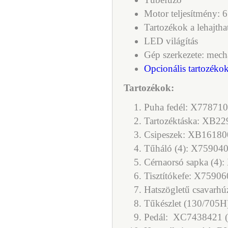
Motor teljesítmény:
Tartozékok a lehajtha
LED világítás
Gép szerkezete: mech
Opcionális tartozéko
Tartozékok:
Puha fedél: X77871
Tartozéktáska: XB2
Csipeszek: XB16180
Tűháló (4): X75904
Cérnaorsó sapka (4)
Tisztítókefe: X7590
Hatszögletű csavar
Tűkészlet (130/705H
Pedál:
XC7438421 (2