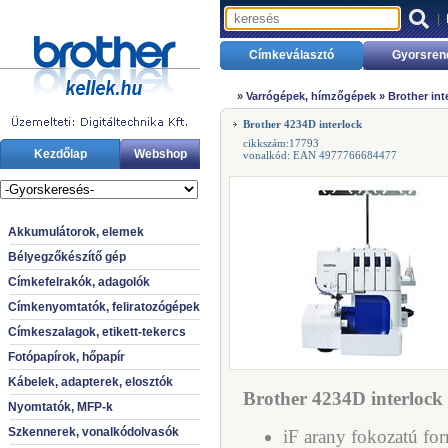
|
Címkeválasztó
Gyorsren
»
Varrógépek, hímzőgépek
»
Brother in
Brother 4234D interlock
cikkszám:17793
Kezdőlap
Webshop
vonalkód: EAN 4977766684477
Akkumulátorok, elemek
Bélyegzőkészítő gép
Címkefelrakók, adagolók
Címkenyomtatók, feliratozógépek
Címkeszalagok, etikett-tekercs
Fotópapírok, hőpapír
Kábelek, adapterek, elosztók
Brother 4234D interlock 
Nyomtatók, MFP-k
Szkennerek, vonalkódolvasók
iF arany fokozatú fo