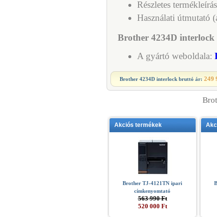
Részletes termékleírá
Használati útmutató 
Brother 4234D interlock l
A gyártó weboldala:
249 
Brother 4234D interlock
bruttó ár:
Bro
Akciós termékek
Akc
Brother TJ-4121TN ipari
B
címkenyomtató
563 990 Ft
520 000 Ft