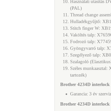
Használati utasítá
(PAL)
Thread change asse
Hulladékgyűjtő: XB
Stitch finger W: XB
Vaköltés talp: X765
Fodrozó talp: X774
Gyöngyvarró talp: 
Szegélyező talp: XB
Szalagoló (Elasztiku
Széles munkaasztal:
tartozék)
Brother 4234D interlock j
Garancia: 3 év szervi
Brother 4234D interlock